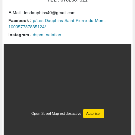
E-Mail : lesdauphins40@gmail.com
Facebook :
p/Les-Dauphins-Saint-Pierre-du-Mont-
100057787835124/
Instagram :
dspm_natation
Open Street Map est désactivé.
Autoriser