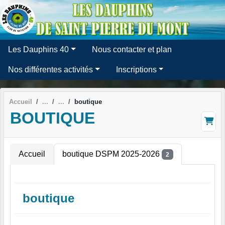
Panneau de gestion des cookies
Les Dauphins 40
Nous contacter et plan
Nos différentes activités
Inscriptions
Accueil
boutique
BOUTIQUE
Accueil
boutique DSPM 2025-2026
2
boutique