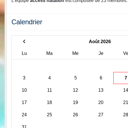
L'équipe
access natation
est composée de 23 membres.
Calendrier
Août 2026
Lu
Ma
Me
Je
V
3
4
5
6
7
10
11
12
13
1
17
18
19
20
2
24
25
26
27
2
31