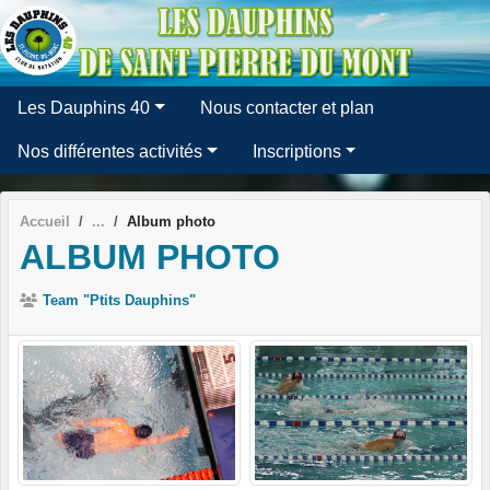
Panneau de gestion des cookies
Les Dauphins 40
Nous contacter et plan
Nos différentes activités
Inscriptions
Accueil
Album photo
ALBUM PHOTO
Team "Ptits Dauphins"